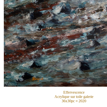
Effervescence
Acrylique sur toile galerie
36x30pc ¤ 2020