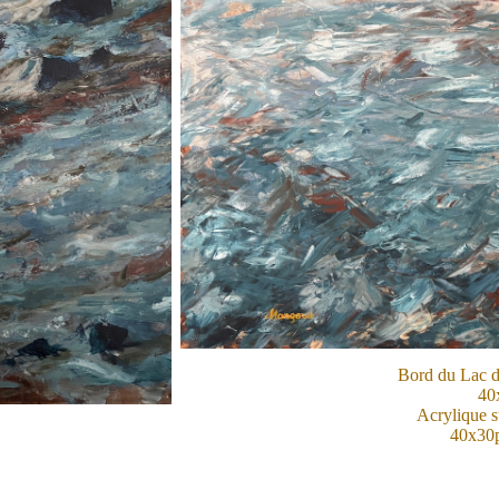
Bord du Lac d
40
Acrylique su
40x30p