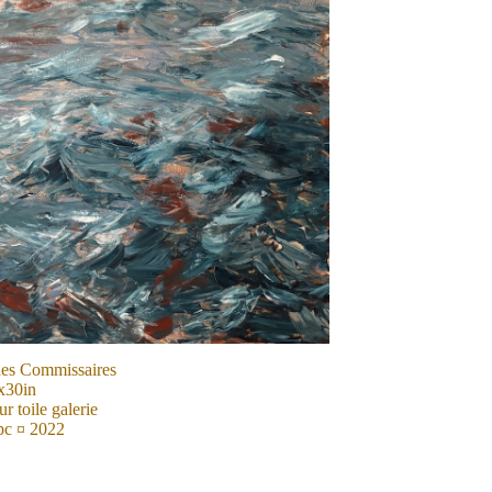
es Commissaires
x30in
r toile galerie
c ¤ 2022