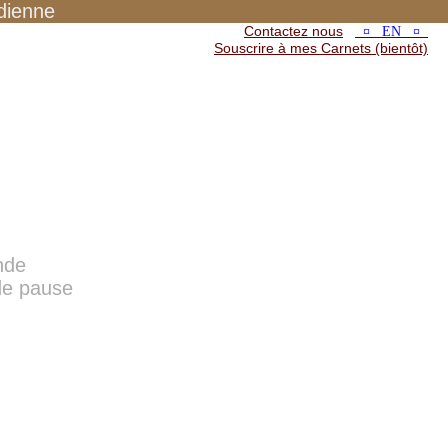
dienne
Contactez nous
¤ EN ¤
Souscrire à mes Carnets (bientôt)
nde
 de pause