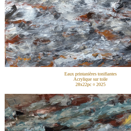
Eaux printanières tonifiantes
Acrylique sur toile
28x22pc ¤ 2025