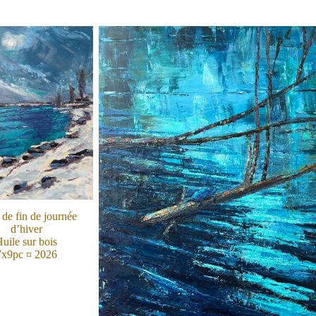
de fin de journée
d’hiver
uile sur bois
7x9pc ¤ 2026