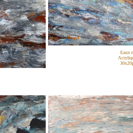
Eaux m
Acryliqu
30x20p