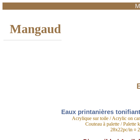
M
Mangaud
E
Eaux printanières tonifian
Acrylique sur toile / Acrylic on ca
Couteau à palette / Palette k
28x22pc/in ¤ 