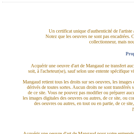
Un certificat unique d'authenticité de l'artis
Notez que les oeuvres ne sont pas encadrées. C
collectionneur, mais no
Prop
Acquérir une oeuvre d'art de Mangaud ne transfert auc
soit, à l'acheteur(se), sauf selon une entente spécifique 
Mangaud retient tous les droits sur ses oeuvres, les images di
dérivés de toutes sortes. Aucun droits ne sont transférés 
de ce site. Vous ne pouvez pas modifier ou préparer auc
les images digitales des oeuvres ou autres, de ce site, ou c
des oeuvres ou autres, en tout ou en partie, de ce site,
Acquérir une oeuvre d'art de Mangaud pour votre entrepri