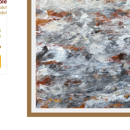
ble
nfo!
nfo!
s
s
0