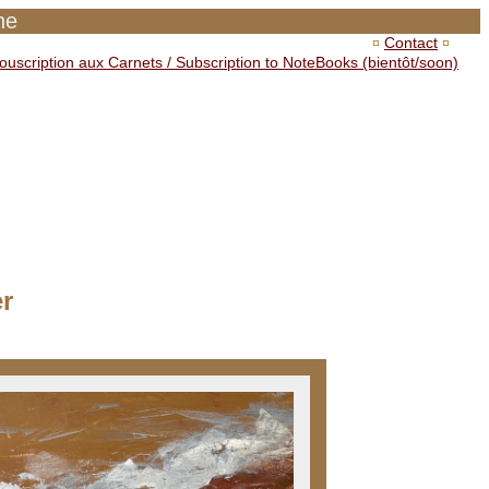
ne
Contact
¤
¤
ouscription aux Carnets / Subscription to NoteBooks (bientôt/soon)
er