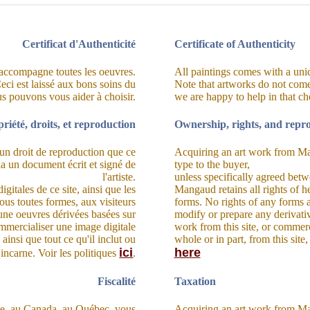
Certificat d'Authenticité
Certificate of Authenticity
te accompagne toutes les oeuvres.
All paintings comes with a uniqu
eci est laissé aux bons soins du
Note that artworks do not come f
us pouvons vous aider à choisir.
we are happy to help in that ch
riété, droits, et reproduction
Ownership, rights, and repr
un droit de reproduction que ce
Acquiring an art work from Man
via un document écrit et signé de
type to the buyer,
l'artiste.
unless specifically agreed betw
gitales de ce site, ainsi que les
Mangaud retains all rights of he
sous toutes formes, aux visiteurs
forms. No rights of any forms a
une oeuvres dérivées basées sur
modify or prepare any derivati
ommercialiser une image digitale
work from this site, or commerc
 ainsi que tout ce qu'il inclut ou
whole or in part, from this site
ici
here
l'incarne. Voir les politiques
.
Fiscalité
Taxation
se, au Canada, au Québec, vous
Acquiring an art work from Ma