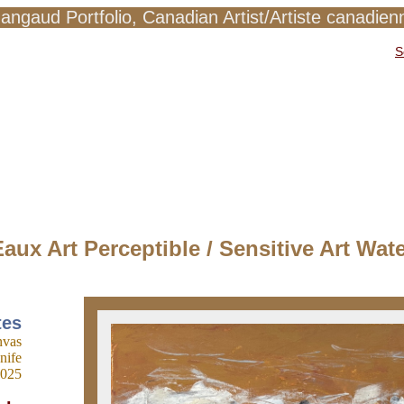
angaud Portfolio, Canadian Artist/Artiste canadien
S
aux Art Perceptible / Sensitive Art Wat
tes
nvas
nife
2025